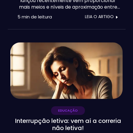
lançou recentemente vêm proporcionar
mais meios e níveis de aproximação entre
escolas, pais e alunos. Mas será que podem
5 min
de leitura
LEIA O ARTIGO
aproximar de mais? A pergunta parece
inusitada, mas ainda é frequente ouvirmos
receios de equipas pedagógicas em relação
à excessiva proximidade de alguns pais.
Descubra como o e-Schooling permite
personalizar a relação e partilha com os
encarregados de educação, aos níveis
administrativo e de ensino e aprendizagem.
Com uma comunicação instantânea,
multinível, com garantias de leitura e
participação.
EDUCAÇÃO
Interrupção letiva: vem aí a correria
não letiva!