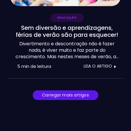
EDUCAÇÃO
Sem diversão e aprendizagens,
férias de verão são para esquecer!
Divertimento e descontração não é fazer
nada, é viver muito e faz parte do
crescimento. Mas nestes meses de verão, as
crianças tendem a perder 10% dos
5 min
de leitura
LEIA O ARTIGO
conhecimentos adquiridos ao longo do ano.
Por isso, é tão importante aproveitar
programas de enriquecimento cultural,
consolidação de aprendizagens e
descoberta de vocações.
Carregar mais artigos