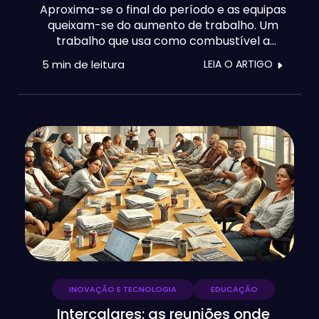
Aproxima-se o final do período e as equipas
queixam-se do aumento de trabalho. Um
trabalho que usa como combustível a
paciência e a motivação de cada professor,
5 min
de leitura
LEIA O ARTIGO
por isso é bem pouco sustentável e deixa
uma enorme pegada no ambiente escolar.
Não faltam ferramentas incríveis que os
professores diariamente incorporam no seu
dia-a-dia, mas sempre com enormes
canseiras para integrarem, recolherem e
processarem dados. Com o
desenvolvimento tecnológico atual, daqui a
uns anos vamos olhar para trás e sorrir. Mas
no e-Schooling, não só hoje olhamos para
trás e sorrimos, como também olhamos
para o lado e já dá para sorrir.
INOVAÇÃO E TECNOLOGIA
EDUCAÇÃO
Intercalares: as reuniões onde