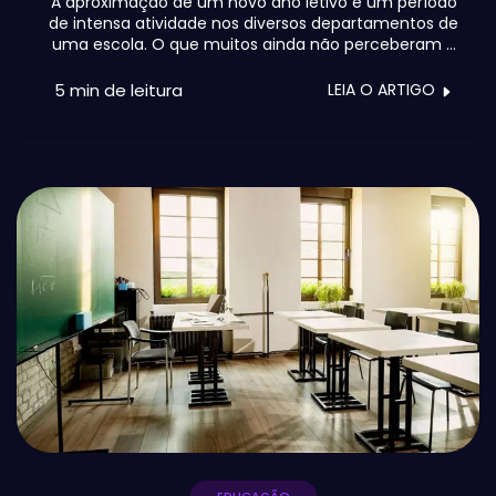
A aproximação de um novo ano letivo é um período
de intensa atividade nos diversos departamentos de
uma escola. O que muitos ainda não perceberam é
que já há formas de aliviar equipas e de recuperar o
controlo da situação. Vamos ser curtos e sintéticos,
5 min
de leitura
LEIA O ARTIGO
porque gestão escolar cabe numa biblioteca inteira.