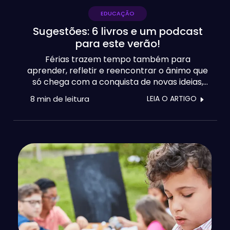
EDUCAÇÃO
Sugestões: 6 livros e um podcast
para este verão!
Férias trazem tempo também para
aprender, refletir e reencontrar o ânimo que
só chega com a conquista de novas ideias,
planos, estratégias e muita vontade de
8 min
de leitura
LEIA O ARTIGO
testar e explorar. Por isso, deixamos-lhe aqui
algumas sugestões de leitura para este
verão, mas também um podcast, que
ajudem a dar aquele clique por que todos
ansiamos no início de cada ano.