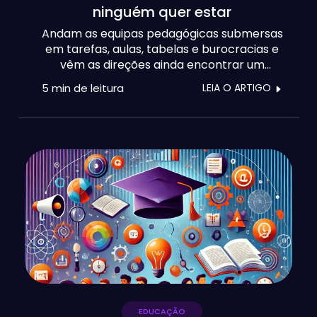
ninguém quer estar
Andam as equipas pedagógicas submersas
em tarefas, aulas, tabelas e burocracias e
vêm as direções ainda encontrar um
espacinho para meter de permeio mais uma
5 min
de leitura
LEIA O ARTIGO
reunião. Neste artigo vamos ver como já
existem muitos dados para recolher e
analisar e como os professores também
têm bons motivos para não gostarem
destas reuniões. Até fizemos dois fact
checks! Mas também mostramos como dar
a volta à situação e devolver tempo de
qualidade às escolas e aos professores.
EDUCAÇÃO