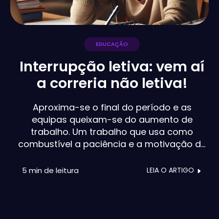
EDUCAÇÃO
Interrupção letiva: vem aí
a correria não letiva!
Aproxima-se o final do período e as
equipas queixam-se do aumento de
trabalho. Um trabalho que usa como
combustível a paciência e a motivação de
cada professor, por isso é bem pouco
sustentável e deixa uma enorme pegada
5 min
de leitura
LEIA O ARTIGO
no ambiente escolar. Não faltam
ferramentas incríveis que os professores
diariamente incorporam no seu dia-a-dia,
mas sempre com enormes canseiras para