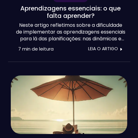
Aprendizagens essenciais: o que
falta aprender?
Neste artigo refletimos sobre a dificuldade
de implementar as aprendizagens essenciais
para lá das planificações: nas dinâmicas e
nas avaliações. Levantamos dúvidas, mas
7 min
de leitura
LEIA O ARTIGO
também procuramos dar algumas
respostas. Principalmente, para evitar as
armadilhas da uniformização, simplificação
ou da mera redução aos conteúdos
disciplinares.