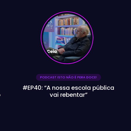
PODCAST ISTO NÃO É PERA DOCE!
#EP39: “A raiz do problema está
num só lugar: o sistema
deseducativo”