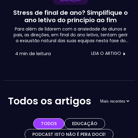
EDUCAÇÃO
Stress de final de ano? Simplifique o
ano letivo do princípio ao fim
Para além de lidarem com a ansiedade de alunos e
pais, as direções, em final do ano letivo, tentam gerir
a exaustão natural das suas equipas nesta fase do
ano para assegurarem bons resultados escolares,
mas também para cumprirem as múltiplas
4 min
de leitura
LEIA O ARTIGO
exigências pedagógicas, administrativas e
financeiras.
Todos os artigos
TODOS
EDUCAÇÃO
PODCAST ISTO NÃO É PERA DOCE!