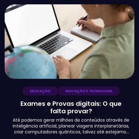
integrarem, recolherem e processarem
dados. Com o desenvolvimento
tecnológico atual, daqui a uns anos
vamos olhar para trás e sorrir. Mas no e-
Schooling, não só hoje olhamos para trás
e sorrimos, como também olhamos para
o lado e já dá para sorrir.
EDUCAÇÃO
INOVAÇÃO E TECNOLOGIA
Exames e Provas digitais: O que
falta provar?
Até podemos gerar milhões de conteúdos através de
inteligência artificial, planear viagens interplanetárias,
criar computadores quânticos, talvez até estejamos
no limiar das centrais de fusão nuclear, de